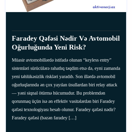
Faradey Qəfəsi Nədir Və Avtomobil
Oğurluğunda Yeni Risk?
Müasir avtomobillərdə istifadə olunan “keyless entry”
sistemləri sürücülərə rahatlıq təqdim etsə də, eyni zamanda
yeni təhlükəsizlik riskləri yaradıb. Son illərdə avtomobil
oğurluqlarında ən çox yayılan üsullardan biri relay attack
— yəni siqnal ötürmə hücumudur. Bu problemdən
qorunmaq üçün isə ən effektiv vasitələrdən biri Faradey
qəfəsi texnologiyası hesab olunur. Faradey qəfəsi nədir?
Faradey qəfəsi (bəzən faradey […]