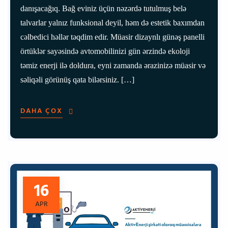
danışacağıq. Bağ eviniz üçün nəzərdə tutulmuş belə
talvarlar yalnız funksional deyil, həm də estetik baxımdan
cəlbedici həllər təqdim edir. Müasir dizaynlı günəş panelli
örtüklər sayəsində avtomobilinizi gün ərzində ekoloji
təmiz enerji ilə doldura, eyni zamanda ərazinizə müasir və
səliqəli görünüş qata bilərsiniz. […]
DAHA ÇOX
16
APR