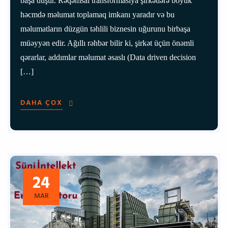
başa düşür. Rəqəmsal transformasiya şirkətlərə böyük
həcmdə məlumat toplamaq imkanı yaradır və bu
məlumatların düzgün təhlili biznesin uğurunu birbaşa
müəyyən edir. Ağıllı rəhbər bilir ki, şirkət üçün önəmli
qərarlar, addımlar məlumat əsaslı (Data driven decision
[…]
DAHA ÇOX
24
MAR