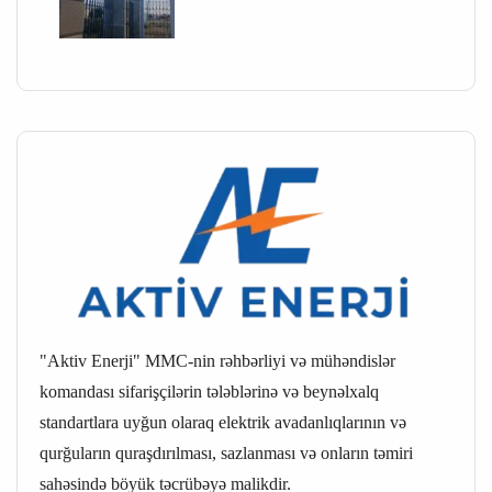
"Aktiv Enerji" MMC-nin rəhbərliyi və mühəndislər
komandası sifarişçilərin tələblərinə və beynəlxalq
standartlara uyğun olaraq elektrik avadanlıqlarının və
qurğuların quraşdırılması, sazlanması və onların təmiri
sahəsində böyük təcrübəyə malikdir.