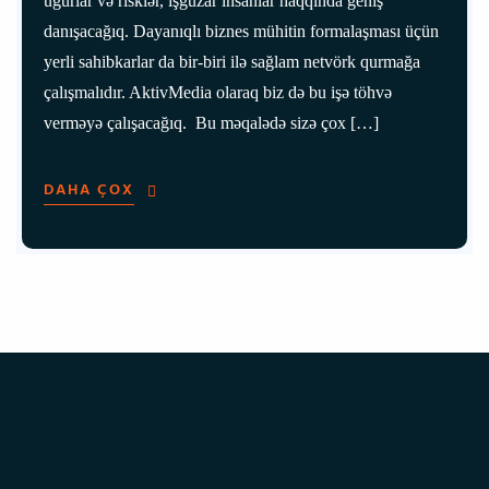
uğurlar və risklər, işgüzar insanlar haqqında geniş
danışacağıq. Dayanıqlı biznes mühitin formalaşması üçün
yerli sahibkarlar da bir-biri ilə sağlam netvörk qurmağa
çalışmalıdır. AktivMedia olaraq biz də bu işə töhvə
verməyə çalışacağıq. Bu məqalədə sizə çox […]
DAHA ÇOX