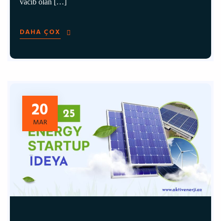
vacib olan […]
DAHA ÇOX
20
MAR