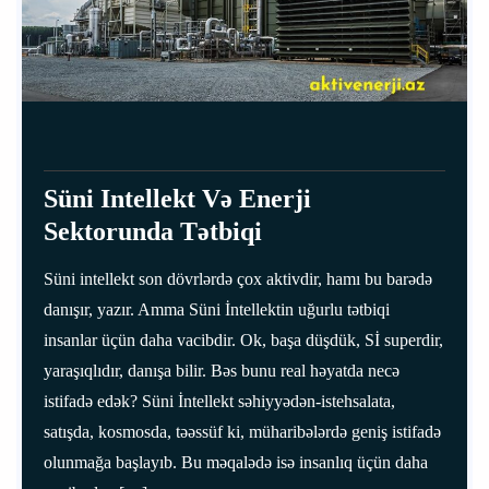
Süni Intellekt Və Enerji
Sektorunda Tətbiqi
Süni intellekt son dövrlərdə çox aktivdir, hamı bu barədə
danışır, yazır. Amma Süni İntellektin uğurlu tətbiqi
insanlar üçün daha vacibdir. Ok, başa düşdük, Sİ superdir,
yaraşıqlıdır, danışa bilir. Bəs bunu real həyatda necə
istifadə edək? Süni İntellekt səhiyyədən-istehsalata,
satışda, kosmosda, təəssüf ki, müharibələrdə geniş istifadə
olunmağa başlayıb. Bu məqalədə isə insanlıq üçün daha