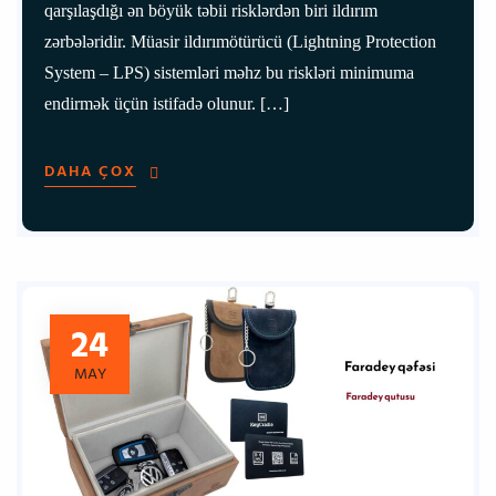
qarşılaşdığı ən böyük təbii risklərdən biri ildırım
zərbələridir. Müasir ildırımötürücü (Lightning Protection
System – LPS) sistemləri məhz bu riskləri minimuma
endirmək üçün istifadə olunur. […]
DAHA ÇOX
24
MAY