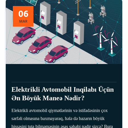
06
MAR
Elektrikli Avtomobil Inqilabı Üçün
Ən Böyük Maneə Nədir?
Elektrikli avtomobil qiymətlərinin və istifadəsinin çox
sərfəli olmasına baxmayaraq, hələ də bazarın böyük
hissəsini tuta bilməməsinin əsas səbəbi nədir sizcə? Bura