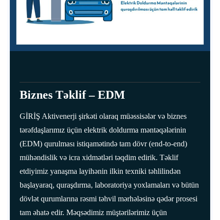
Biznes Təklif – EDM
GİRİŞ Aktivenerji şirkəti olaraq müəssisələr və biznes
tərəfdaşlarımız üçün elektrik doldurma məntəqələrinin
(EDM) qurulması istiqamətində tam dövr (end-to-end)
mühəndislik və icra xidmətləri təqdim edirik. Təklif
etdiyimiz yanaşma layihənin ilkin texniki təhlilindən
başlayaraq, quraşdırma, laboratoriya yoxlamaları və bütün
dövlət qurumlarına rəsmi təhvil mərhələsinə qədər prosesi
tam əhatə edir. Məqsədimiz müştərilərimiz üçün