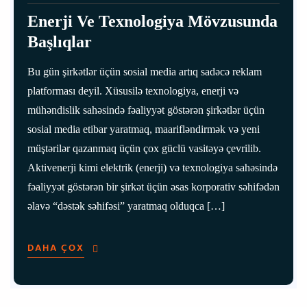
Enerji Ve Texnologiya Mövzusunda
Başlıqlar
Bu gün şirkətlər üçün sosial media artıq sadəcə reklam
platforması deyil. Xüsusilə texnologiya, enerji və
mühəndislik sahəsində fəaliyyət göstərən şirkətlər üçün
sosial media etibar yaratmaq, maarifləndirmək və yeni
müştərilər qazanmaq üçün çox güclü vasitəyə çevrilib.
Aktivenerji kimi elektrik (enerji) və texnologiya sahəsində
fəaliyyət göstərən bir şirkət üçün əsas korporativ səhifədən
əlavə “dəstək səhifəsi” yaratmaq olduqca […]
DAHA ÇOX