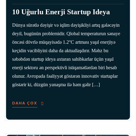
10 Uğurlu Enerji Startup Ideya
Dünya sürətlə dəyişir və iqlim dəyişikliyi artıq gələcəyin
deyil, bugünün problemidir. Qlobal temperaturun sənaye
öncəsi dövrlə müqayisədə 1.2°C artması yaşıl enerjiyə
keçidin vacibliyini daha da aktuallaşdırır. Məhz bu
səbəbdən startup ideya axtaran sahibkarlar üçün yaşıl
enerji sektoru ən perspektivli istiqamətlərdən biri hesab
olunur. Avropada fəaliyyət göstərən innovativ startaplar
göstərir ki, düzgün yanaşma ilə həm gəlir […]
DAHA ÇOX