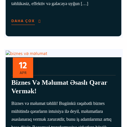
təhlükəsiz, effektiv və gələcəyə uyğun […]
DAHA ÇOX
12
APR
Biznes Və Məlumat Əsaslı Qərar
Vermək!
Biznes və məlumat təhlili! Bugünkü rəqabətli biznes
mühitində qərarların intuisiya ilə deyil, məlumatlara
əsaslanaraq vermək zərurətdir, bunu iş adamlarımız artıq