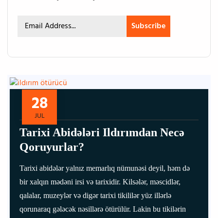
Subscribe
28
JUL
Tarixi Abidələri Ildırımdan Necə
Qoruyurlar?
Tarixi abidələr yalnız memarlıq nümunəsi deyil, həm də
bir xalqın mədəni irsi və tarixidir. Kilsələr, məscidlər,
qalalar, muzeylər və digər tarixi tikililər yüz illərlə
qorunaraq gələcək nəsillərə ötürülür. Lakin bu tikilərin