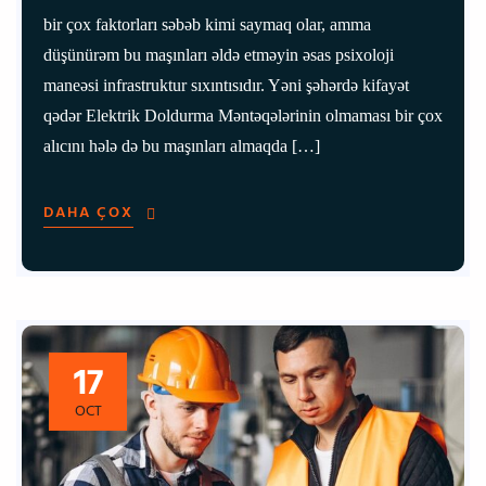
bir çox faktorları səbəb kimi saymaq olar, amma
düşünürəm bu maşınları əldə etməyin əsas psixoloji
maneəsi infrastruktur sıxıntısıdır. Yəni şəhərdə kifayət
qədər Elektrik Doldurma Məntəqələrinin olmaması bir çox
alıcını hələ də bu maşınları almaqda […]
DAHA ÇOX
17
OCT