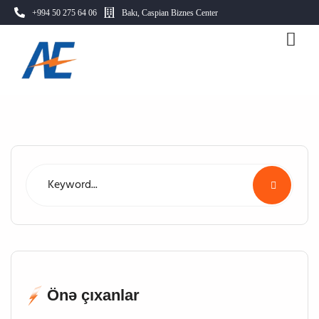
+994 50 275 64 06
Bakı, Caspian Biznes Center
Önə çıxanlar