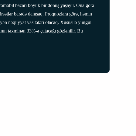
vtomobil bazarı böyük bir dönüş yaşayır. Ona görə
fürsətlər barədə danışaq. Proqnozlara görə, həmin
ləyən nəqliyyat vasitələri olacaq. Xüsusilə yüngül
yının təxminən 33%-ə çatacağı gözlənilir. Bu