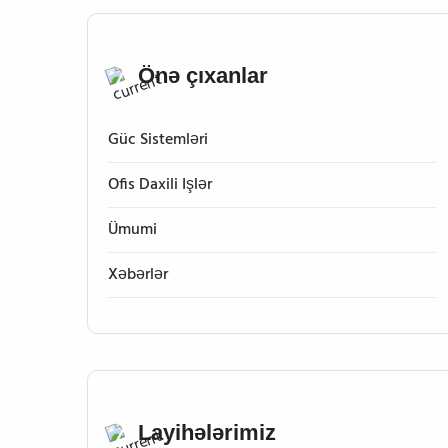
Önə çıxanlar
Güc Sistemləri
Ofis Daxili Işlər
Ümumi
Xəbərlər
Layihələrimiz