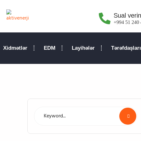
Sual verin
+994 51 240 
Xidmətlər
EDM
Layihələr
Tərəfdaşlar