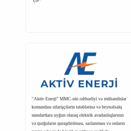
"Aktiv Enerji" MMC-nin rəhbərliyi və mühəndislər
komandası sifarişçilərin tələblərinə və beynəlxalq
standartlara uyğun olaraq elektrik avadanlıqlarının
və qurğuların quraşdırılması, sazlanması və onların