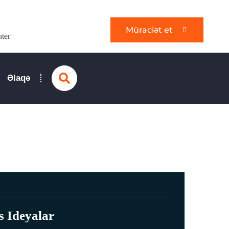
Müraciət et
nter
Search
Əlaqə
s Ideyalar