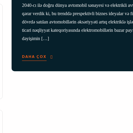
2040-cı ilə doğru dünya avtomobil sənayesi və elektrikli a
qərar verdik ki, bu trenddə prespektivli biznes ideyalar və 
dövrdə satılan avtomobillərin əksəriyyəti artıq elektriklə iş
ticari nəqliyyat kateqoriyasında elektromobillərin bazar pa
dəyişimin […]
DAHA ÇOX