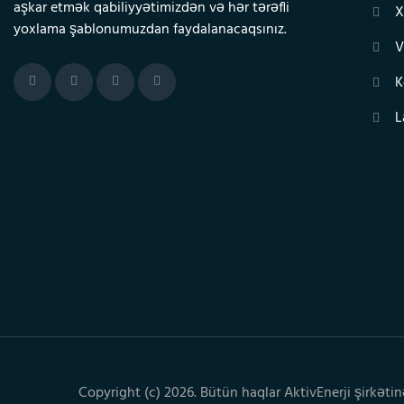
aşkar etmək qabiliyyətimizdən və hər tərəfli
X
yoxlama şablonumuzdan faydalanacaqsınız.
V
K
L
Copyright (c) 2026. Bütün haqlar AktivEnerji şirkətin