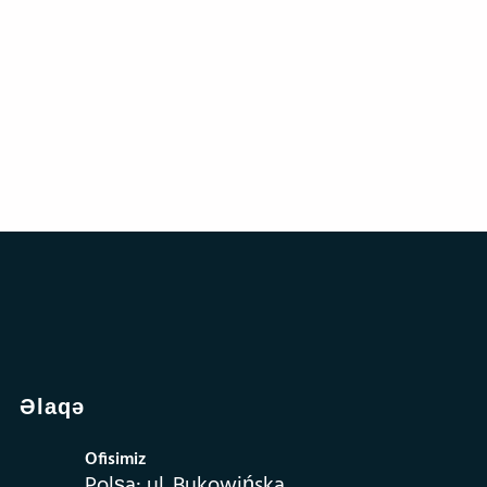
Əlaqə
Ofisimiz
Polşa: ul. Bukowińska