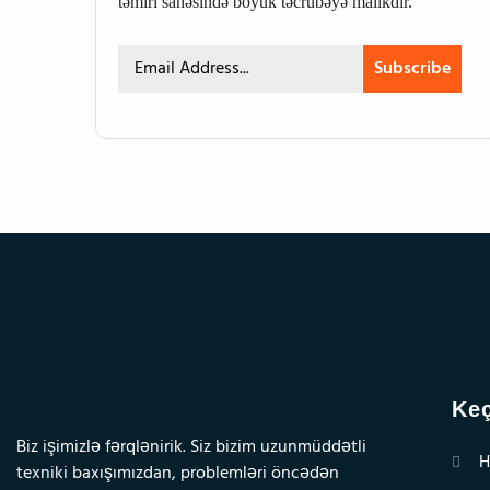
təmiri sahəsində böyük təcrübəyə malikdir.
Subscribe
Keç
Biz işimizlə fərqlənirik. Siz bizim uzunmüddətli
H
texniki baxışımızdan, problemləri öncədən