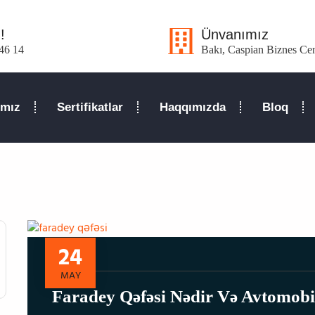
Ünvanımız
!
Bakı, Caspian Biznes Ce
46 14
ımız
Sertifikatlar
Haqqımızda
Bloq
24
MAY
Faradey Qəfəsi Nədir Və Avtomobi