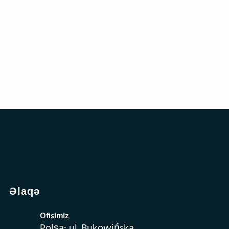
Əlaqə
Ofisimiz
Polşa: ul. Bukowińska