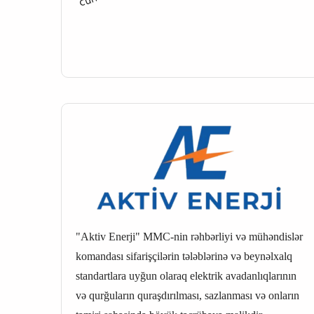
"Aktiv Enerji" MMC-nin rəhbərliyi və mühəndislər
komandası sifarişçilərin tələblərinə və beynəlxalq
standartlara uyğun olaraq elektrik avadanlıqlarının
və qurğuların quraşdırılması, sazlanması və onların