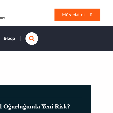
Müraciət et
nter
Search
Əlaqə
l Oğurluğunda Yeni Risk?