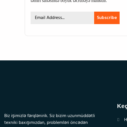
təmiri sahəsində böyük təcrübəyə malikdir.
Subscribe
Keç
Biz işimizlə fərqlənirik. Siz bizim uzunmüddətli
H
texniki baxışımızdan, problemləri öncədən