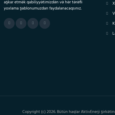
aşkar etmək qabiliyyətimizdən və hər tərəfli
X
yoxlama şablonumuzdan faydalanacaqsınız.
V
K
L
Copyright (c) 2026. Bütün haqlar AktivEnerji şirkətin