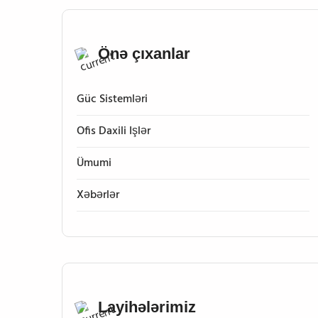
Önə çıxanlar
Güc Sistemləri
Ofis Daxili Işlər
Ümumi
Xəbərlər
Layihələrimiz