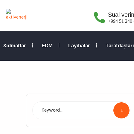
Sual verin
+994 51 240 
Xidmətlər
EDM
Layihələr
Tərəfdaşlar