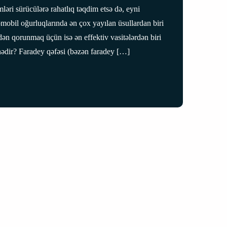
ləri sürücülərə rahatlıq təqdim etsə də, eyni
omobil oğurluqlarında ən çox yayılan üsullardan biri
n qorunmaq üçün isə ən effektiv vasitələrdən biri
nədir? Faradey qəfəsi (bəzən faradey […]