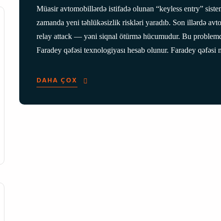
Müasir avtomobillərdə istifadə olunan “keyless entry” sistem
zamanda yeni təhlükəsizlik riskləri yaradıb. Son illərdə avt
relay attack — yəni siqnal ötürmə hücumudur. Bu problemdə
Faradey qəfəsi texnologiyası hesab olunur. Faradey qəfəsi 
DAHA ÇOX