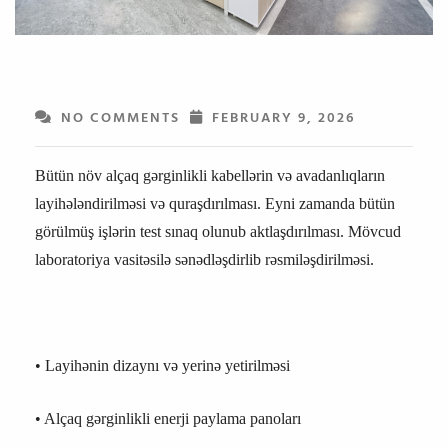
NO COMMENTS
FEBRUARY 9, 2026
Bütün növ alçaq gərginlikli kabellərin və avadanlıqların
layihələndirilməsi və quraşdırılması. Eyni zamanda bütün
görülmüş işlərin test sınaq olunub aktlaşdırılması. Mövcud
laboratoriya vasitəsilə sənədləşdirlib rəsmiləşdirilməsi.
• Layihənin dizaynı və yerinə yetirilməsi
• Alçaq gərginlikli enerji paylama panoları